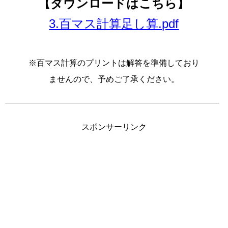
【ダウンロードはこちら】
3.百マス計算足し算.pdf
※百マス計算のプリントは解答を準備しており
ませんので、予めご了承ください。
スポンサーリンク