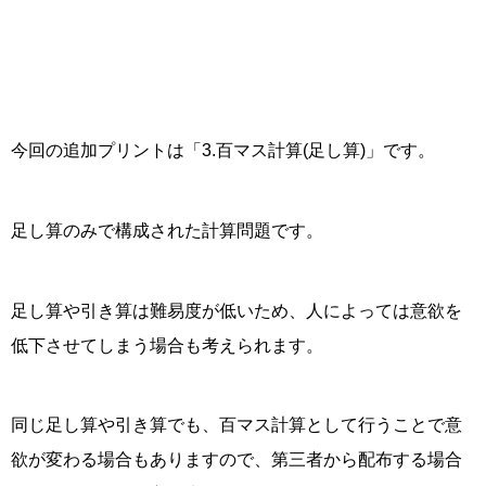
今回の追加プリントは「3.百マス計算(足し算)」です。
足し算のみで構成された計算問題です。
足し算や引き算は難易度が低いため、人によっては意欲を
低下させてしまう場合も考えられます。
同じ足し算や引き算でも、百マス計算として行うことで意
欲が変わる場合もありますので、第三者から配布する場合