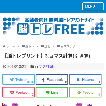
MENU
ホーム
脳トレ
計算
百マス計算
【脳トレプリント】3.百マス計算(引き算)
2018/10/21
百マス計算
error
0
0
0