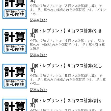
算)
今回の追加プリントは「2.百マス計算(足し算)」で
す。 足し算のみで構成された計算問題です。 プリン
トの...
記事を読む
【脳トレプリント】4.百マス計算(引き
算)
今回の追加プリントは「4.百マス計算」です。 引き
算のみで構成された計算問題です。 足し算や引き算
は難易...
記事を読む
【脳トレプリント】5.百マス計算(足し
算)
今回の追加プリントは「5.百マス計算(足し算)」で
す。 足し算のみで構成された計算問題です。 足し算
や引...
記事を読む
【脳トレプリント】2.百マス計算(割り
算)
今回の追加プリントは「2.百マス計算(割り算)」で