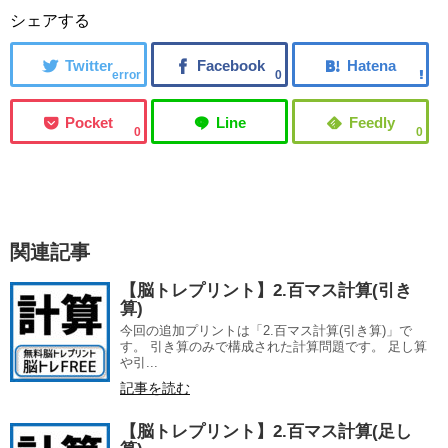
シェアする
error
0
0
0
関連記事
【脳トレプリント】2.百マス計算(引き
算)
今回の追加プリントは「2.百マス計算(引き算)」で
す。 引き算のみで構成された計算問題です。 足し算
や引...
記事を読む
【脳トレプリント】2.百マス計算(足し