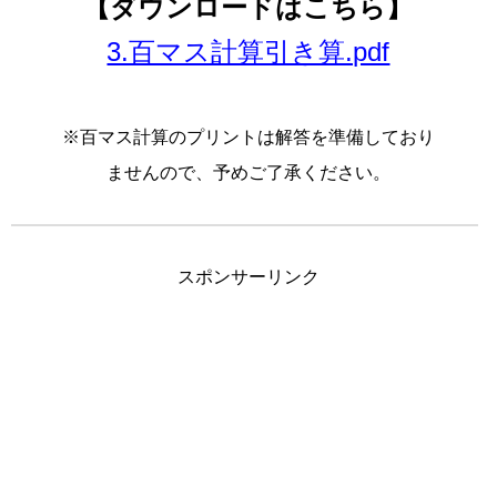
【ダウンロードはこちら】
3.百マス計算引き算.pdf
※百マス計算のプリントは解答を準備しており
ませんので、予めご了承ください。
スポンサーリンク