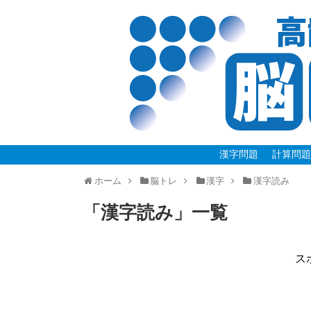
漢字問題
計算問
ホーム
脳トレ
漢字
漢字読み
「
漢字読み
」
一覧
ス