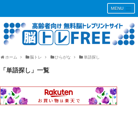
MENU
ホーム
脳トレ
ひらがな
単語探し
「
単語探し
」
一覧