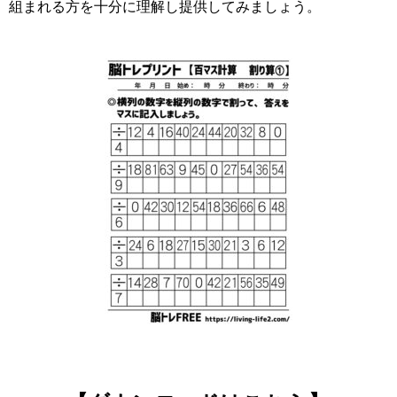
組まれる方を十分に理解し提供してみましょう。