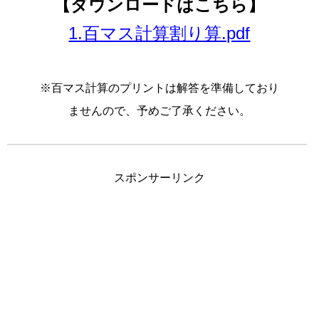
【ダウンロードはこちら】
1.百マス計算割り算.pdf
※百マス計算のプリントは解答を準備しており
ませんので、予めご了承ください。
スポンサーリンク