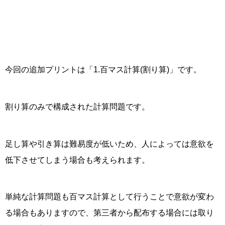
今回の追加プリントは「1.百マス計算(割り算)」です。
割り算のみで構成された計算問題です。
足し算や引き算は難易度が低いため、人によっては意欲を
低下させてしまう場合も考えられます。
単純な計算問題も百マス計算として行うことで意欲が変わ
る場合もありますので、第三者から配布する場合には取り