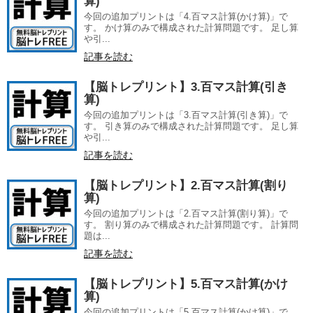
算)
今回の追加プリントは「4.百マス計算(かけ算)」で
す。 かけ算のみで構成された計算問題です。 足し算
や引...
記事を読む
【脳トレプリント】3.百マス計算(引き
算)
今回の追加プリントは「3.百マス計算(引き算)」で
す。 引き算のみで構成された計算問題です。 足し算
や引...
記事を読む
【脳トレプリント】2.百マス計算(割り
算)
今回の追加プリントは「2.百マス計算(割り算)」で
す。 割り算のみで構成された計算問題です。 計算問
題は...
記事を読む
【脳トレプリント】5.百マス計算(かけ
算)
今回の追加プリントは「5.百マス計算(かけ算)」で