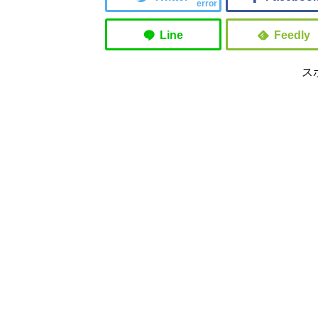
error
ス