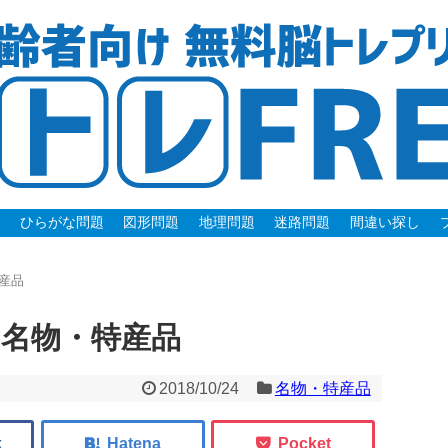
題
ひらがな問題
図形問題
地理問題
迷路問題
間違い探し
産品
.名物・特産品
2018/10/24
名物・特産品