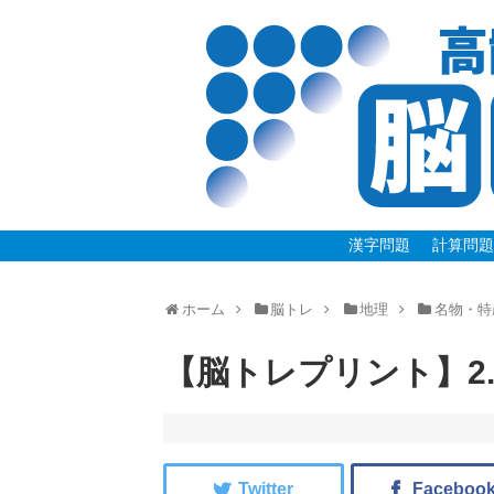
漢字問題
計算問
ホーム
脳トレ
地理
名物・特
【脳トレプリント】2